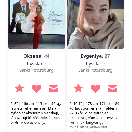
Con chi posso andare vedere le
mostre di pittura dei famosi
artisti, godere le spettacoli
d'opera lirica e balletto
classico. Viaggiare con per...
Oksana,
44
Evgeniya,
27
Ryssland
Ryssland
Sankt Petersburg
Sankt Petersburg
5' 3" | 160 cm, 115 lbs | 52 kg.
5' 10.1" | 178 cm, 176 lbs | 80
Jag letar efter en man. Mina
kg. Jag söker en man i åldern
syften är äktenskap, vänskap,
27-35 år Mina syften är
långvarigt förhållande. I smoke
äktenskap, vänskap, brevvän,
or drink occasionally.
romantik, långvarigt
förhållande, videochatt,
språkträning. Jag röker inte