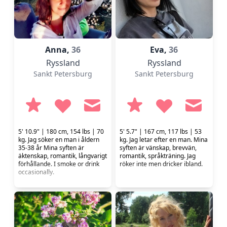
Anna,
36
Eva,
36
Ryssland
Ryssland
Sankt Petersburg
Sankt Petersburg
5' 10.9" | 180 cm, 154 lbs | 70
5' 5.7" | 167 cm, 117 lbs | 53
kg. Jag söker en man i åldern
kg. Jag letar efter en man. Mina
35-38 år Mina syften är
syften är vänskap, brevvän,
äktenskap, romantik, långvarigt
romantik, språkträning. Jag
förhållande. I smoke or drink
röker inte men dricker ibland.
occasionally.