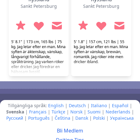
Sankt Petersburg
Sankt Petersburg
5' 8.1" | 173 cm, 165 lbs | 75
5' 1.8" | 157 cm, 121 lbs | 55
kg. Jag letar efter en man. Mina
kg. Jag letar efter en man. Mina
syften är äktenskap, vänskap,
syften är vänskap, brevvän,
långvarigt förhållande,
romantik. Jag röker inte men
språkträning. Jag varken röker
dricker ibland.
eller dricker. Jag föredrar en
hälsosam livsstil.
Tillgängliga språk:
English
|
Deutsch
|
Italiano
|
Español
|
Svenska
|
Français
|
Türkçe
|
Norsk
|
Suomi
|
Nederlands
|
Русский
|
Português
|
Čeština
|
Dansk
|
Polski
|
Українська
Bli Medlem