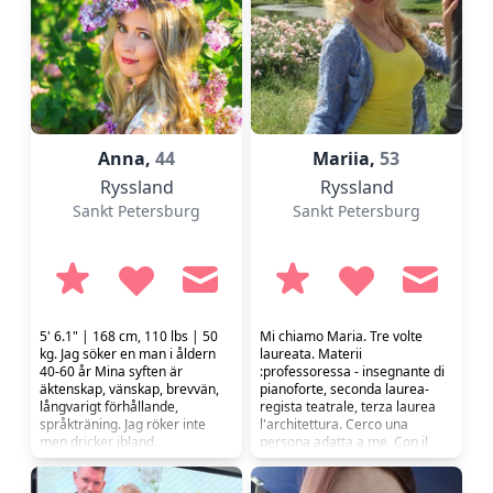
Anna,
44
Mariia,
53
Ryssland
Ryssland
Sankt Petersburg
Sankt Petersburg
5' 6.1" | 168 cm, 110 lbs | 50
Mi chiamo Maria. Tre volte
kg. Jag söker en man i åldern
laureata. Materii
40-60 år Mina syften är
:professoressa - insegnante di
äktenskap, vänskap, brevvän,
pianoforte, seconda laurea-
långvarigt förhållande,
regista teatrale, terza laurea
språkträning. Jag röker inte
l'architettura. Cerco una
men dricker ibland.
persona adatta a me. Con il
pensiero nello stesso direzione
mio e di stesso livello culturale.