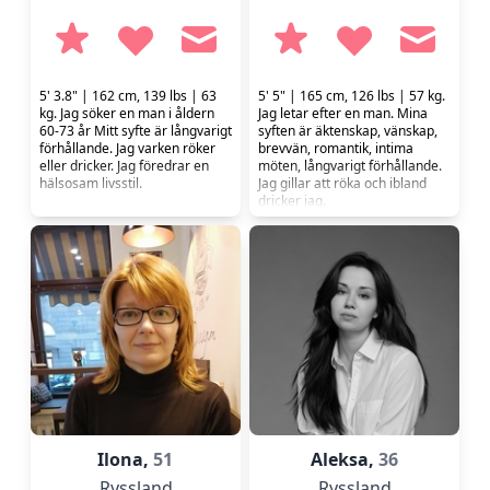
5' 3.8" | 162 cm, 139 lbs | 63
5' 5" | 165 cm, 126 lbs | 57 kg.
kg. Jag söker en man i åldern
Jag letar efter en man. Mina
60-73 år Mitt syfte är långvarigt
syften är äktenskap, vänskap,
förhållande. Jag varken röker
brevvän, romantik, intima
eller dricker. Jag föredrar en
möten, långvarigt förhållande.
hälsosam livsstil.
Jag gillar att röka och ibland
dricker jag.
Ilona,
51
Aleksa,
36
Ryssland
Ryssland