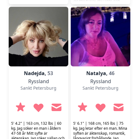
men dricker ibland.
Nadejda,
53
Natalya,
46
Ryssland
Ryssland
Sankt Petersburg
Sankt Petersburg
5' 4.2" | 163 cm, 132 lbs | 60
5' 6.1" | 168 cm, 165 lbs | 75
kg. Jag söker en man i åldern
kg. Jag letar efter en man. Mina
47-58 år Mitt syfte är
syften är äktenskap, romantik,
äktenskap. Jag röker sällan och
långvarigt förhållande. Jag