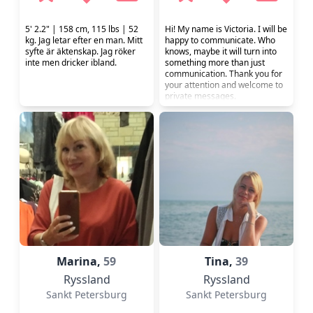
5' 2.2" | 158 cm, 115 lbs | 52
Hi! My name is Victoria. I will be
kg. Jag letar efter en man. Mitt
happy to communicate. Who
syfte är äktenskap. Jag röker
knows, maybe it will turn into
inte men dricker ibland.
something more than just
communication. Thank you for
your attention and welcome to
private messages.
Marina,
59
Tina,
39
Ryssland
Ryssland
Sankt Petersburg
Sankt Petersburg