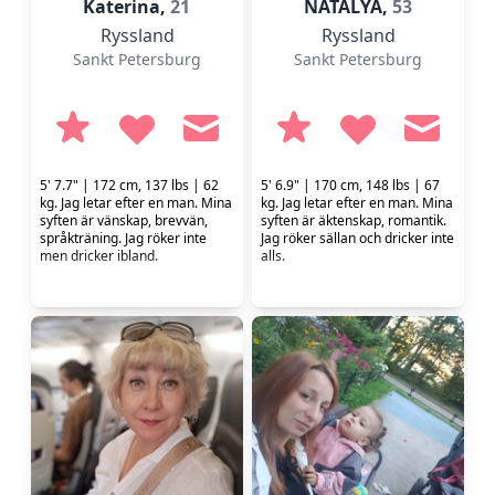
Katerina,
21
NATALYA,
53
Ryssland
Ryssland
Sankt Petersburg
Sankt Petersburg
5' 7.7" | 172 cm, 137 lbs | 62
5' 6.9" | 170 cm, 148 lbs | 67
kg. Jag letar efter en man. Mina
kg. Jag letar efter en man. Mina
syften är vänskap, brevvän,
syften är äktenskap, romantik.
språkträning. Jag röker inte
Jag röker sällan och dricker inte
men dricker ibland.
alls.