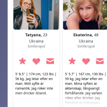
Tatyana,
23
Ekaterina,
48
Ukraina
Ukraina
Simferopol
Simferopol
5' 8.5" | 174 cm, 123 lbs |
5' 5.7" | 167 cm, 130 lbs |
56 kg. Jag letar efter en
59 kg. Jag letar efter en
man. Mitt syfte är
man. Mina syften är
romantik. Jag röker inte
äktenskap, långvarigt
men dricker ibland.
förhållande. Jag varken
röker eller dricker. Jag
föredrar en hälsosam