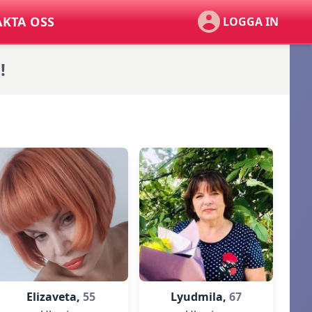
KTA OSS
LOGGA IN
!
Elizaveta,
55
Lyudmila,
67