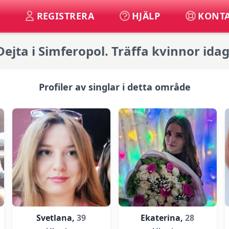
REGISTRERA
HJÄLP
KONTA
Dejta i Simferopol. Träffa kvinnor idag
Profiler av singlar i detta område
Svetlana,
39
Ekaterina,
28