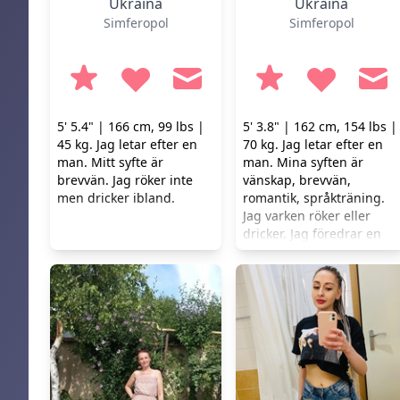
Ukraina
Ukraina
Simferopol
Simferopol
5' 5.4" | 166 cm, 99 lbs |
5' 3.8" | 162 cm, 154 lbs |
45 kg. Jag letar efter en
70 kg. Jag letar efter en
man. Mitt syfte är
man. Mina syften är
brevvän. Jag röker inte
vänskap, brevvän,
men dricker ibland.
romantik, språkträning.
Jag varken röker eller
dricker. Jag föredrar en
hälsosam livsstil.