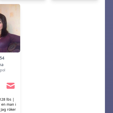
54
na
pol
128 lbs |
r en man i
 Jag röker