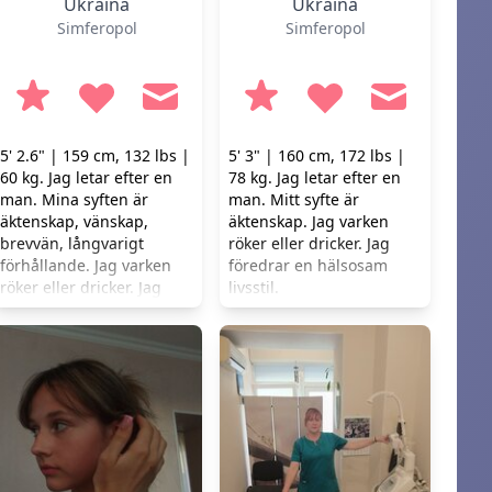
Ukraina
Ukraina
Simferopol
Simferopol
5' 2.6" | 159 cm, 132 lbs |
5' 3" | 160 cm, 172 lbs |
60 kg. Jag letar efter en
78 kg. Jag letar efter en
man. Mina syften är
man. Mitt syfte är
äktenskap, vänskap,
äktenskap. Jag varken
brevvän, långvarigt
röker eller dricker. Jag
förhållande. Jag varken
föredrar en hälsosam
röker eller dricker. Jag
livsstil.
föredrar en hälsosam
livsstil.