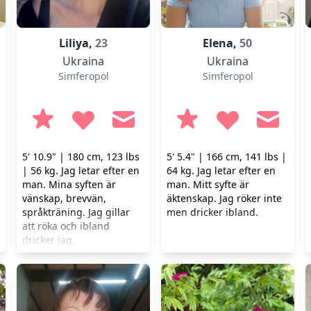
Liliya,
23
Elena,
50
Ukraina
Ukraina
Simferopol
Simferopol
5' 10.9" | 180 cm, 123 lbs
5' 5.4" | 166 cm, 141 lbs |
| 56 kg. Jag letar efter en
64 kg. Jag letar efter en
man. Mina syften är
man. Mitt syfte är
vänskap, brevvän,
äktenskap. Jag röker inte
språkträning. Jag gillar
men dricker ibland.
att röka och ibland
dricker jag.