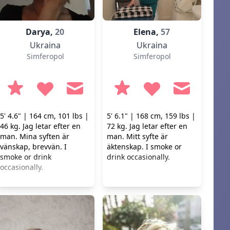
Darya,
20
Elena,
57
Ukraina
Ukraina
Simferopol
Simferopol
5' 4.6" | 164 cm, 101 lbs |
5' 6.1" | 168 cm, 159 lbs |
46 kg. Jag letar efter en
72 kg. Jag letar efter en
man. Mina syften är
man. Mitt syfte är
vänskap, brevvän. I
äktenskap. I smoke or
smoke or drink
drink occasionally.
occasionally.