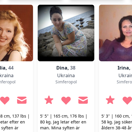
ibland.
hälsosam livsstil.
lia,
44
Dina,
38
Irina,
kraina
Ukraina
Ukrai
mferopol
Simferopol
Simfero
68 cm, 137 lbs |
5' 5" | 165 cm, 176 lbs |
5' 3" | 160 cm, 
letar efter en
80 kg. Jag letar efter en
58 kg. Jag söke
syften är
man. Mina syften är
åldern 38-48 år