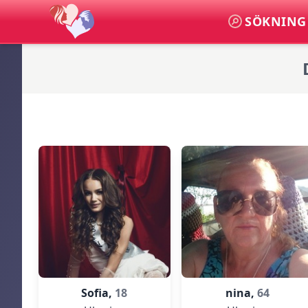
SÖKNING
Sofia,
18
nina,
64