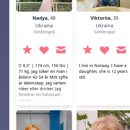
Nadya,
48
Viktoriia,
35
Ukraina
Ukraina
Simferopol
Simferopol
5' 8.5" | 174 cm, 156 lbs |
I live in Norway. I have a
71 kg. Jag söker en man i
daughter, she is 12 years
åldern 42-54 år Mitt syfte
old.
är äktenskap. Jag varken
röker eller dricker. Jag
föredrar en hälsosam
livsstil.