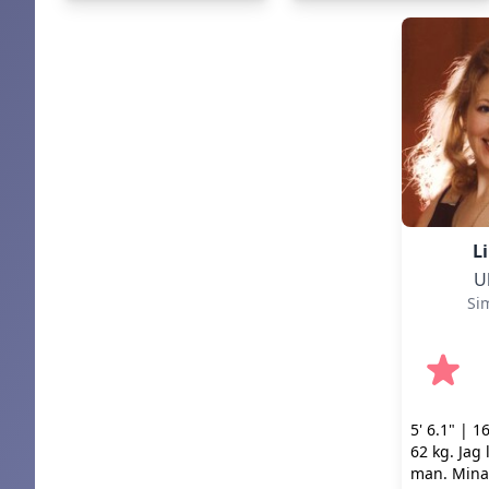
livsstil.
Li
U
Si
5' 6.1" | 1
62 kg. Jag 
man. Mina 