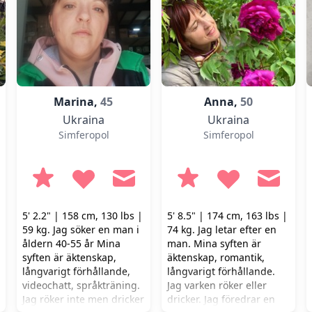
Marina,
45
Anna,
50
Ukraina
Ukraina
Simferopol
Simferopol
5' 2.2" | 158 cm, 130 lbs |
5' 8.5" | 174 cm, 163 lbs |
59 kg. Jag söker en man i
74 kg. Jag letar efter en
åldern 40-55 år Mina
man. Mina syften är
syften är äktenskap,
äktenskap, romantik,
långvarigt förhållande,
långvarigt förhållande.
videochatt, språkträning.
Jag varken röker eller
Jag röker inte men dricker
dricker. Jag föredrar en