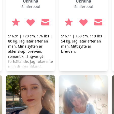
Ukraina
Ukraina
Simferopol
Simferopol
5' 6.9" | 170 cm, 176 lbs |
5' 6.1" | 168 cm, 119 lbs |
80 kg. Jag letar efter en
54 kg. Jag letar efter en
man. Mina syften är
man. Mitt syfte är
äktenskap, brevvän,
brevvän.
romantik, långvarigt
förhållande. Jag röker inte
men dricker ibland.