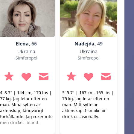
Elena,
66
Nadejda,
49
Ukraina
Ukraina
Simferopol
Simferopol
4' 8.7" | 144 cm, 170 lbs |
5' 5.7" | 167 cm, 165 lbs |
77 kg. Jag letar efter en
75 kg. Jag letar efter en
man. Mina syften är
man. Mitt syfte är
äktenskap, långvarigt
äktenskap. I smoke or
förhållande. Jag röker inte
drink occasionally.
men dricker ibland.